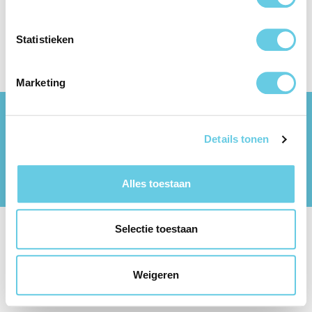
Statistieken
Marketing
Klantenservice
Details tonen
Voorwaarden en privacy
Alles toestaan
Populaire categorieën
Selectie toestaan
Weigeren
Alle prijzen incl. btw plus
verzendkosten
en eventuele
bezorgkosten, indien niet anders vermeld.