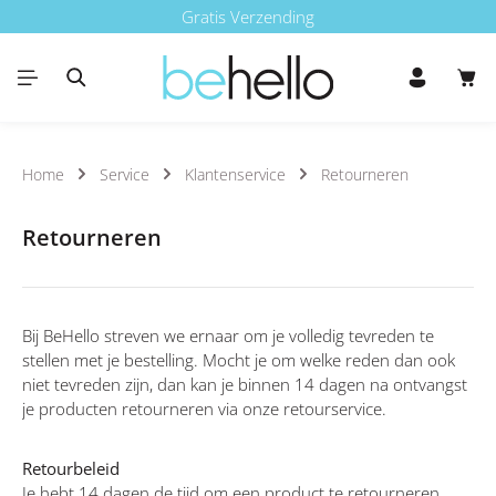
Gratis Verzending
Ga naar de hoofdinhoud
Win
Home
Service
Klantenservice
Retourneren
Retourneren
Bij BeHello streven we ernaar om je volledig tevreden te
stellen met je bestelling. Mocht je om welke reden dan ook
niet tevreden zijn, dan kan je binnen 14 dagen na ontvangst
je producten retourneren via onze retourservice.
Retourbeleid
Je hebt 14 dagen de tijd om een product te retourneren,