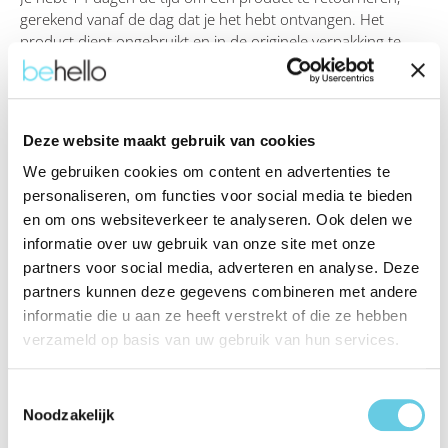
gerekend vanaf de dag dat je het hebt ontvangen. Het
product dient ongebruikt en in de originele verpakking te
zijn, zodat wij het weer in goede staat kunnen verwerken.
Voorwaarden
Product moet onbeschadigd zijn en in originele verpakking.
Deze website maakt gebruik van cookies
Alle meegeleverde accessoires en documentatie moeten bij
het product zitten. Specifieke voorwaarden kunnen gelden
We gebruiken cookies om content en advertenties te
voor bepaalde productcategorieën; raadpleeg hiervoor de
personaliseren, om functies voor social media te bieden
productpagina.
en om ons websiteverkeer te analyseren. Ook delen we
informatie over uw gebruik van onze site met onze
partners voor social media, adverteren en analyse. Deze
Retourproces
Om een retour te starten, maak je gebruik van onze
partners kunnen deze gegevens combineren met andere
retourmodule. Volg de stappen hieronder voor een soepel
informatie die u aan ze heeft verstrekt of die ze hebben
retourproces:
Doorloop ons
retourproces via de
verzameld op basis van uw gebruik van hun services.
volgende link
Toestemmingsselectie
Na goedkeuring ontvang je een retourlabel per e-mail
Noodzakelijk
dat je op het pakket kunt plakken