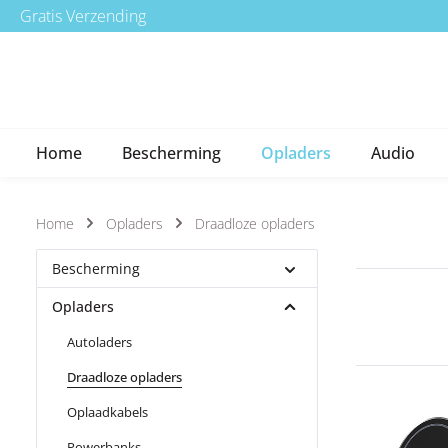
Gratis Verzending
a naar de hoofdinhoud
Ga naar de hoofdnavigatie
Home
Bescherming
Opladers
Audio
Home
Opladers
Draadloze opladers
Bescherming
Opladers
Autoladers
Draadloze opladers
Oplaadkabels
Powerbanks