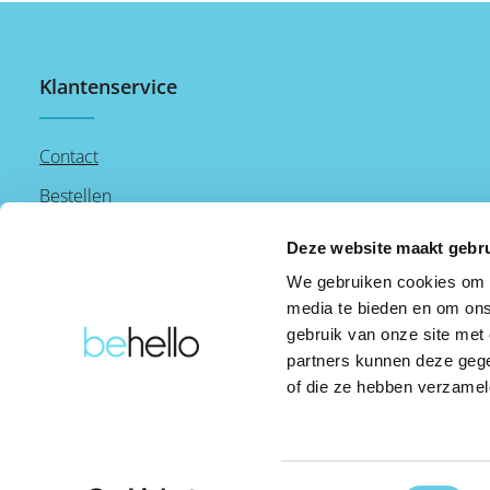
zijn plek, zelfs
hobbelige weg
graden draaiba
kijkhoek naar 
Klantenservice
nu navigatie g
belt, je hebt al
Draadloos opl
compatibilitei
Contact
voor stabiele 
modern ontwer
zonder kabels
Bestellen
inbegrepen.
Betalen
Deze website maakt gebru
Verzenden
We gebruiken cookies om c
media te bieden en om ons
Retourneren
gebruik van onze site met
partners kunnen deze gege
of die ze hebben verzamel
Toestemmingsselectie