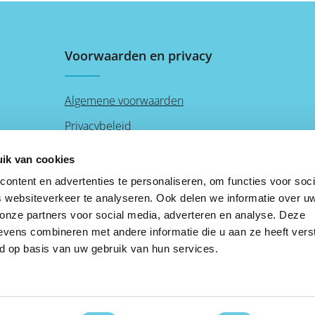
antislipbodem zorgt ervoor dat de
 tijdens ritten over
oplader stevig op zijn plek blijft liggen,
en en dankzij de 360
zonder te verschuiven. 15W
re houder kun je de
Snelladen: Laad je apparaten snel en
wens aanpassen. Of je
efficiënt op. Magnetische Functie:
Voorwaarden en privacy
ebruikt of handsfree
Houdt je telefoon stevig vast voor
tijd het beste zicht.
stabiel opladen. Verstelbare
aden met MagSafe-
Standaard: Pas de kijkhoek aan tijdens
t Krachtige magneet
het opladen. Antislip Bodem: Blijft
Algemene voorwaarden
bevestiging Compact en
stevig op zijn plek tijdens gebruik.
p Direct opladen
Inclusief USB-A naar USB-C kabel.
*Voedingsadapter niet
Privacybeleid
*Voedingsadapter niet inbegrepen.
Disclaimer
ik van cookies
Cookies
ontent en advertenties te personaliseren, om functies voor soci
 websiteverkeer te analyseren. Ook delen we informatie over u
 onze partners voor social media, adverteren en analyse. Deze
vens combineren met andere informatie die u aan ze heeft vers
d op basis van uw gebruik van hun services.