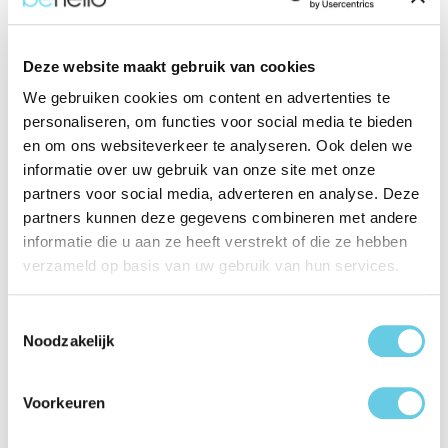
Eigenschappen
Deze website maakt gebruik van cookies
Productinformatie "Behello iPhone 17
We gebruiken cookies om content en advertenties te
Stand case met magnetische ring zwart"
personaliseren, om functies voor social media te bieden
Bescherm je iPhone 17 met de BeHello Stand Case. Dit
en om ons websiteverkeer te analyseren. Ook delen we
slanke hoesje combineert betrouwbare bescherming met
informatie over uw gebruik van onze site met onze
slimme functionaliteit, zonder dat je toestel zwaar of log
partners voor social media, adverteren en analyse. Deze
aanvoelt.
partners kunnen deze gegevens combineren met andere
informatie die u aan ze heeft verstrekt of die ze hebben
De geïntegreerde magnetische ring maakt de case volledig
verzameld op basis van uw gebruik van hun services.
compatibel met MagSafe-opladen en accessoires. Draadloos
opladen gaat moeiteloos, zonder het hoesje te hoeven
Toestemmingsselectie
verwijderen. Bij de cameralens zit een ingebouwde
Noodzakelijk
standaard die je eenvoudig uitklapt voor handsfree gebruik.
Perfect tijdens videovergaderingen, het bekijken van filmpjes
of gewoon op je bureau. Alle knoppen, poorten en de
Voorkeuren
camera blijven daarbij volledig toegankelijk.