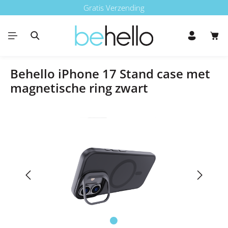
Gratis Verzending
Ga naar de hoofdinhoud
Win
Behello iPhone 17 Stand case met
magnetische ring zwart
Afbeeldingengalerij overslaan