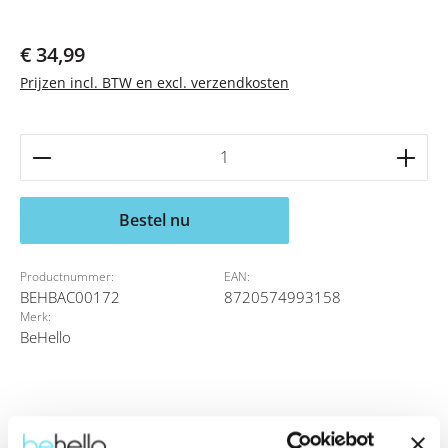
Normale prijs:
€ 34,99
Prijzen incl. BTW en excl. verzendkosten
Producthoeveelheid: Voer de gewenste hoeveelheid 
Bestel nu
Productnummer:
EAN:
BEHBAC00172
8720574993158
Merk:
BeHello
Beschrijving