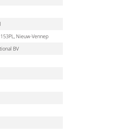
l
 2153PL, Nieuw-Vennep
ional BV