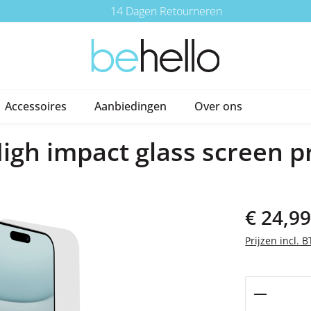
14 Dagen Retourneren
Accessoires
Aanbiedingen
Over ons
igh impact glass screen p
Normale prijs
€ 24,9
Prijzen incl. 
Producth