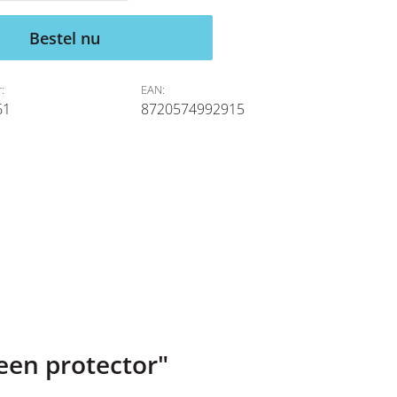
Bestel nu
:
EAN:
61
8720574992915
een protector"