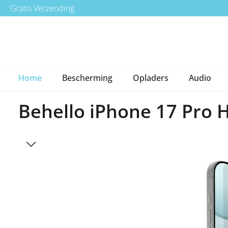
Gratis Verzending
a naar de hoofdinhoud
Ga naar de hoofdnavigatie
Home
Bescherming
Opladers
Audio
Behello iPhone 17 Pro H
Afbeeldingengalerij overslaan