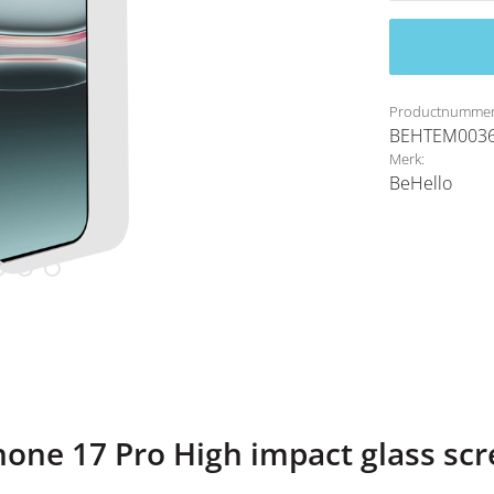
Productnummer
BEHTEM003
Merk:
BeHello
hone 17 Pro High impact glass scr