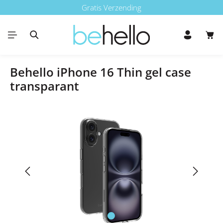
Gratis Verzending
Ga naar de hoofdinhoud
Win
Behello iPhone 16 Thin gel case
transparant
Afbeeldingengalerij overslaan