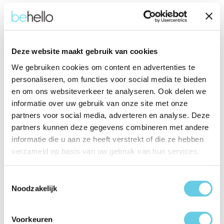
Eigenschappen
Productinformatie "Behello iPhone 16
Thin gel case transparant"
Deze website maakt gebruik van cookies
We gebruiken cookies om content en advertenties te
Dit flexibele Thin gel hoesje voor de iPhone 16 is vervaardigd
personaliseren, om functies voor social media te bieden
uit gerecycled plastic, waardoor je zowel je telefoon als het
en om ons websiteverkeer te analyseren. Ook delen we
milieu beschermt.
informatie over uw gebruik van onze site met onze
partners voor social media, adverteren en analyse. Deze
Dankzij het transparante ontwerp blijft het originele ontwerp
partners kunnen deze gegevens combineren met andere
van je telefoon perfect zichtbaar, terwijl het toch stevig
informatie die u aan ze heeft verstrekt of die ze hebben
beschermd is. Het hoesje is voorzien van nauwkeurige
verzameld op basis van uw gebruik van hun services.
uitsparingen die ervoor zorgen dat alle poorten, knoppen en
de camera makkelijk toegankelijk blijven. Met zijn ultradunne
en lichte design biedt dit hoesje een onopvallende, maar
Toestemmingsselectie
effectieve bescherming tegen krassen en stoten, waardoor je
Noodzakelijk
telefoon langer als nieuw blijft.
Voorkeuren