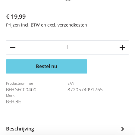
Normale prijs:
€ 19,99
Prijzen incl. BTW en excl. verzendkosten
Producthoeveelheid: Voer de gewenste hoeveelheid 
Bestel nu
Productnummer:
EAN:
BEHGEC00400
8720574991765
Merk:
BeHello
Beschrijving