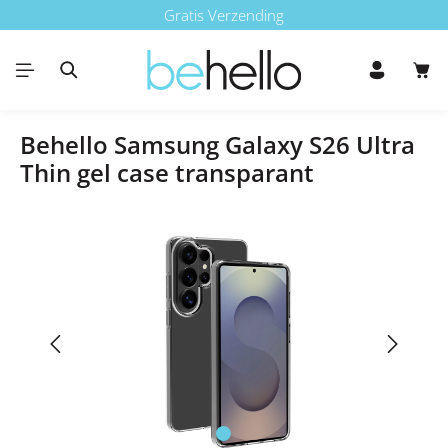
Gratis Verzending
Ga naar de hoofdinhoud
Win
Behello Samsung Galaxy S26 Ultra
Thin gel case transparant
Afbeeldingengalerij overslaan