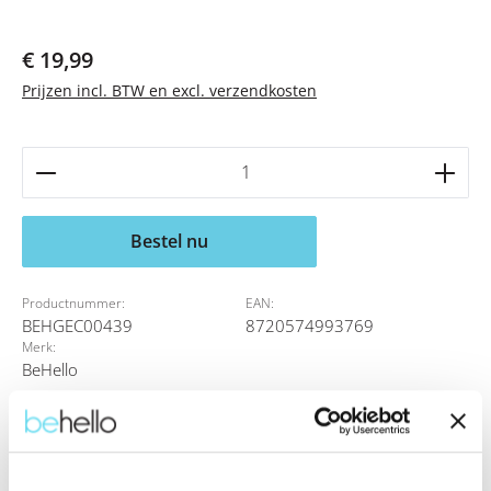
Normale prijs:
€ 19,99
Prijzen incl. BTW en excl. verzendkosten
Producthoeveelheid: Voer de gewenste hoeveelheid 
Bestel nu
Productnummer:
EAN:
BEHGEC00439
8720574993769
Merk:
BeHello
Beschrijving