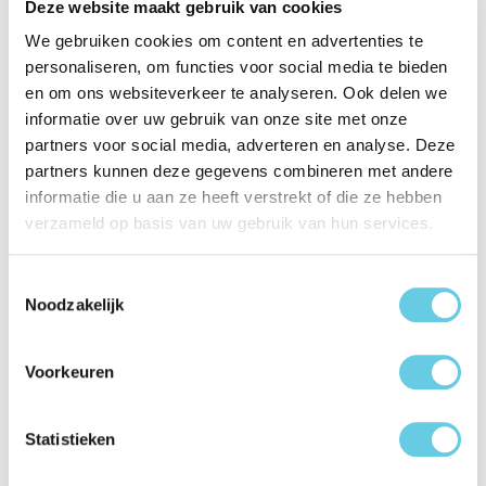
Deze website maakt gebruik van cookies
Eigenschappen
We gebruiken cookies om content en advertenties te
personaliseren, om functies voor social media te bieden
Productinformatie "Behello Samsung
en om ons websiteverkeer te analyseren. Ook delen we
Galaxy S26 Ultra Thin gel case
informatie over uw gebruik van onze site met onze
transparant"
partners voor social media, adverteren en analyse. Deze
partners kunnen deze gegevens combineren met andere
Dit flexibele Thin gel hoesje voor de Samsung Galaxy S26
informatie die u aan ze heeft verstrekt of die ze hebben
Ultra is vervaardigd uit gerecycled plastic, waardoor je zowel
verzameld op basis van uw gebruik van hun services.
je telefoon als het milieu beschermt.
Toestemmingsselectie
Dankzij het transparante ontwerp blijft het originele ontwerp
Noodzakelijk
van je telefoon perfect zichtbaar, terwijl het toch stevig
beschermd is. Het hoesje is voorzien van nauwkeurige
uitsparingen die ervoor zorgen dat alle poorten, knoppen en
Voorkeuren
de camera makkelijk toegankelijk blijven. Met zijn ultradunne
en lichte design biedt dit hoesje een onopvallende, maar
effectieve bescherming tegen krassen en stoten, waardoor je
Statistieken
telefoon langer als nieuw blijft.