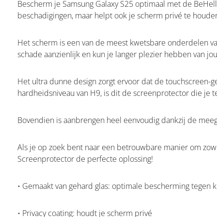
Bescherm je Samsung Galaxy S25 optimaal met de BeHello 
beschadigingen, maar helpt ook je scherm privé te houde
Het scherm is een van de meest kwetsbare onderdelen van 
schade aanzienlijk en kun je langer plezier hebben van jo
Het ultra dunne design zorgt ervoor dat de touchscreen-g
hardheidsniveau van H9, is dit de screenprotector die je t
Bovendien is aanbrengen heel eenvoudig dankzij de meegel
Als je op zoek bent naar een betrouwbare manier om zowe
Screenprotector de perfecte oplossing!
• Gemaakt van gehard glas: optimale bescherming tegen 
• Privacy coating: houdt je scherm privé