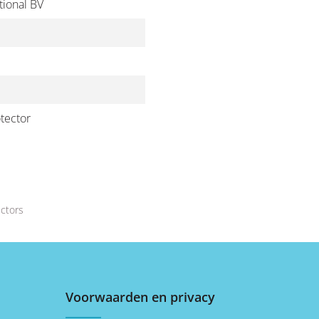
ional BV
tector
ctors
Voorwaarden en privacy