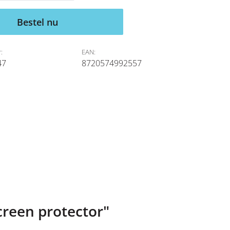
Bestel nu
:
EAN:
47
8720574992557
creen protector"