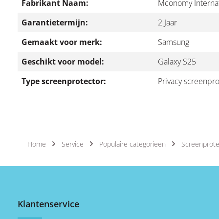
Fabrikant Naam:
Mconomy Internat
Garantietermijn:
2 Jaar
Gemaakt voor merk:
Samsung
Geschikt voor model:
Galaxy S25
Type screenprotector:
Privacy screenpro
Home
Service
Populaire categorieën
Screenprote
Klantenservice