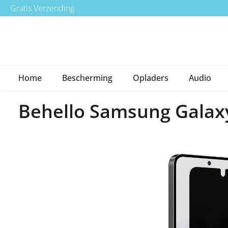
Gratis Verzending
a naar de hoofdinhoud
Ga naar de hoofdnavigatie
Home
Bescherming
Opladers
Audio
Behello Samsung Galaxy
Afbeeldingengalerij overslaan