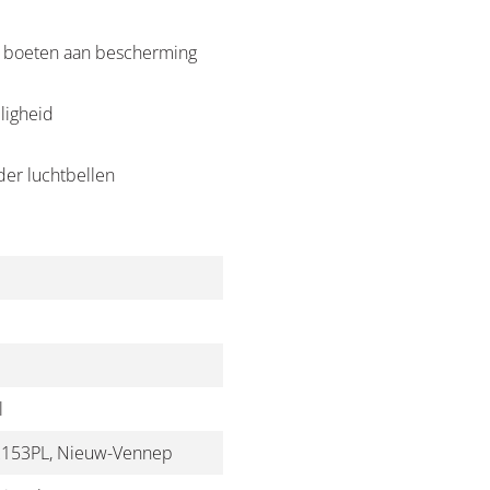
te boeten aan bescherming
ligheid
nder luchtbellen
l
 2153PL, Nieuw-Vennep