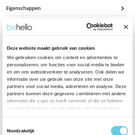
Eigenschappen
Productinformatie "BeHello
Telefoonhouder ventilatierooster tot 7
inch zwart"
Deze website maakt gebruik van cookies
Met de BeHello Telefoonhouder blijft je telefoon stevig op
We gebruiken cookies om content en advertenties te
zijn plek tijdens het rijden. Je bevestigt de houder eenvoudig
personaliseren, om functies voor social media te bieden
aan het ventilatierooster van je auto, en dankzij de rubberen
en om ons websiteverkeer te analyseren. Ook delen we
afwerking zit je smartphone veilig en krasvrij vast.
informatie over uw gebruik van onze site met onze
partners voor social media, adverteren en analyse. Deze
Deze houder is geschikt voor toestellen tot 7 inch en is
partners kunnen deze gegevens combineren met andere
ideaal om te navigeren of handsfree te bellen. Praktisch,
informatie die u aan ze heeft verstrekt of die ze hebben
compact en gebruiksvriendelijk – de perfecte accessoire voor
verzameld op basis van uw gebruik van hun services.
onderweg!
Toestemmingsselectie
Stevige grip: Houdt je telefoon veilig op zijn plek, zelfs
Noodzakelijk
op hobbelige wegen