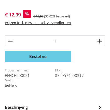
Verkoopprijs:
%
€ 12,99
Normale prijs:
€ 19,99
(35.02% bespaard)
Prijzen incl. BTW en excl. verzendkosten
Producthoeveelheid: Voer de gewenste hoeveelheid 
Bestel nu
Productnummer:
EAN:
BEHCHL00021
8720574990317
Merk:
BeHello
Beschrijving