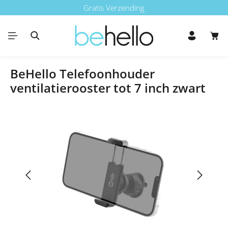
Gratis Verzending
Ga naar de hoofdinhoud
Win
BeHello Telefoonhouder
ventilatierooster tot 7 inch zwart
Afbeeldingengalerij overslaan