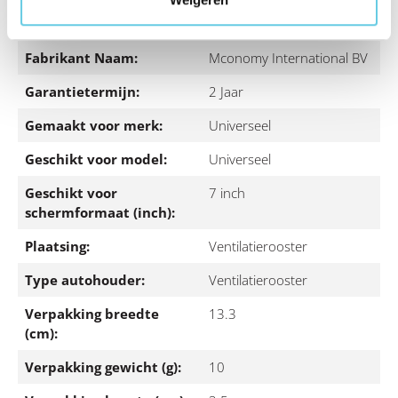
Fabrikant Adres:
Schillingweg 50, 2153PL,
Nieuw-Vennep
Fabrikant Naam:
Mconomy International BV
Garantietermijn:
2 Jaar
Gemaakt voor merk:
Universeel
Geschikt voor model:
Universeel
Geschikt voor
7 inch
schermformaat (inch):
Plaatsing:
Ventilatierooster
Type autohouder:
Ventilatierooster
Verpakking breedte
13.3
(cm):
Verpakking gewicht (g):
10