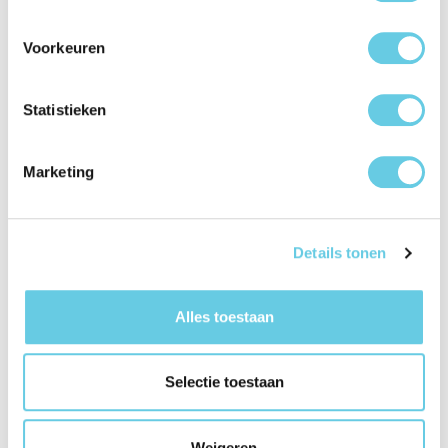
Eenvoudig te installeren: Klik hem makkelijk vast aan elk
ventilatierooster
Voorkeuren
Geschikt voor smartphones tot 7 inch: Universeel en
veelzijdig
Rubberen bescherming: Voorkomt krassen en
Statistieken
verschuiven van je toestel
Marketing
Met de BeHello Telefoonhouder heb je je telefoon altijd
binnen handbereik. Handig, veilig en klaar voor elke rit!
Details tonen
Color:
Zwart
Alles toestaan
Eenheden per
1
verpakking:
Selectie toestaan
Elektronisch adres
info@mconomy.nl
fabrikant:
Weigeren