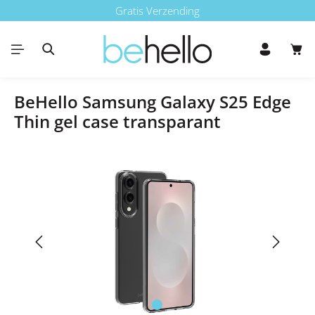
Gratis Verzending
Ga naar de hoofdinhoud
Win
BeHello Samsung Galaxy S25 Edge
Thin gel case transparant
Afbeeldingengalerij overslaan