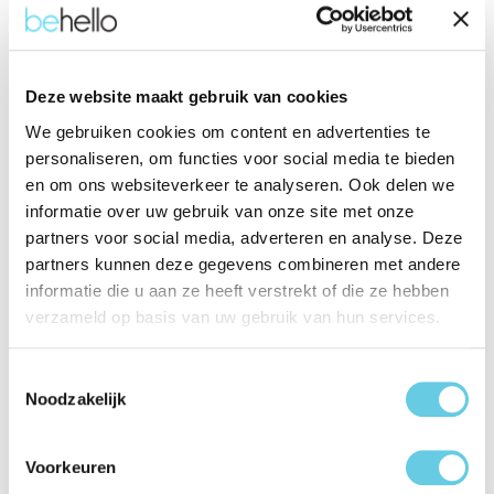
Eigenschappen
Productinformatie "BeHello Samsung
Deze website maakt gebruik van cookies
Galaxy S25 Edge Thin gel case
We gebruiken cookies om content en advertenties te
transparant"
personaliseren, om functies voor social media te bieden
en om ons websiteverkeer te analyseren. Ook delen we
Dit flexibele Thin gel hoesje voor de Samsung Galaxy S25
informatie over uw gebruik van onze site met onze
Edge is vervaardigd uit gerecycled plastic, waardoor je zowel
je telefoon als het milieu beschermt.
partners voor social media, adverteren en analyse. Deze
partners kunnen deze gegevens combineren met andere
informatie die u aan ze heeft verstrekt of die ze hebben
Dankzij het transparante ontwerp blijft het originele ontwerp
verzameld op basis van uw gebruik van hun services.
van je telefoon perfect zichtbaar, terwijl het toch stevig
beschermd is. Het hoesje is voorzien van nauwkeurige
uitsparingen die ervoor zorgen dat alle poorten, knoppen en
Toestemmingsselectie
de camera makkelijk toegankelijk blijven. Met zijn ultradunne
Noodzakelijk
en lichte design biedt dit hoesje een onopvallende, maar
effectieve bescherming tegen krassen en stoten, waardoor je
telefoon langer als nieuw blijft.
Voorkeuren