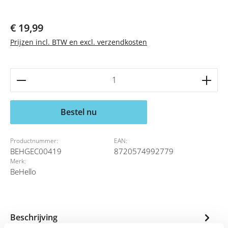
Normale prijs:
€ 19,99
Prijzen incl. BTW en excl. verzendkosten
Producthoeveelheid: Voer de gewenste hoeveelheid 
Bestel nu
Productnummer:
EAN:
BEHGEC00419
8720574992779
Merk:
BeHello
Beschrijving