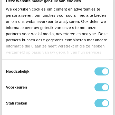
Deze website maakt gebruik van cookies
Eigenschappen
We gebruiken cookies om content en advertenties te
personaliseren, om functies voor social media te bieden
Productinformatie "BeHello Oppo A6 Pro
en om ons websiteverkeer te analyseren. Ook delen we
Gel case transparant"
informatie over uw gebruik van onze site met onze
partners voor social media, adverteren en analyse. Deze
De BeHello Oppo A6 Pro Gel Case biedt betrouwbare
partners kunnen deze gegevens combineren met andere
bescherming voor je toestel en is daarbij een bewuste keuze
informatie die u aan ze heeft verstrekt of die ze hebben
voor het milieu. Deze transparante hoes is gemaakt van
verzameld op basis van uw gebruik van hun services.
gerecycled plastic, waardoor je jouw telefoon beschermt én
bijdraagt aan het verminderen van plastic afval.
Toestemmingsselectie
Noodzakelijk
Duurzaam materiaal: Gemaakt van gerecycled plastic,
zodat je kiest voor een milieuvriendelijke oplossing
zonder in te leveren op kwaliteit.
Voorkeuren
Transparant design: Laat het originele uiterlijk van je
Oppo A6 Pro volledig tot zijn recht komen, terwijl het
toestel optimaal beschermd blijft.
Statistieken
Flexibel en stevig: Absorbeert schokken en beschermt
tegen krassen en stoten, ideaal voor dagelijks gebruik.