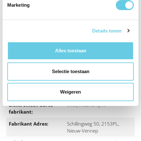
Precieze pasvorm: Sluit perfect aan op de Oppo A6 Pro
Marketing
met nauwkeurige uitsparingen voor knoppen, poorten
en de camera.
Comfortabele grip: Voelt prettig aan in de hand en
Details tonen
voorkomt dat je telefoon snel uitglijdt.
Alles toestaan
Case type:
Back case
Selectie toestaan
Color:
Zwart
Eenheden per
1
Weigeren
verpakking:
Elektronisch adres
info@mconomy.nl
fabrikant:
Fabrikant Adres:
Schillingweg 50, 2153PL,
Nieuw-Vennep