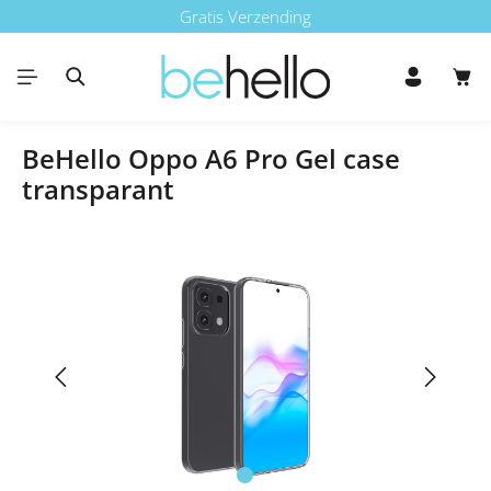
Gratis Verzending
Ga naar de hoofdinhoud
Win
BeHello Oppo A6 Pro Gel case
transparant
Afbeeldingengalerij overslaan