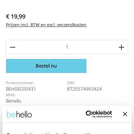
Normale prijs:
€ 19,99
Prijzen incl. BTW en excl. verzendkosten
Producthoeveelheid: Voer de gewenste hoeveelheid 
Bestel nu
Productnummer:
EAN:
BEHGEC00431
8720574993424
Merk:
BeHello
Beschrijving