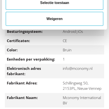
App vereist voor volledige
Ja
Selectie toestaan
functionaliteit:
Beeldschermdiagonaal
10.1
Weigeren
(inch):
Besturingssysteem:
Android|iOs
Certificaten:
CE
Color:
Bruin
Eenheden per verpakking:
1
Elektronisch adres
info@mconomy.nl
fabrikant:
Fabrikant Adres:
Schillingweg 50,
2153PL, Nieuw-Vennep
Fabrikant Naam:
Mconomy International
BV