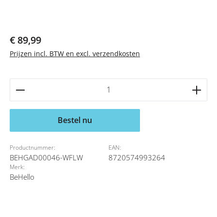
Normale prijs:
€ 89,99
Prijzen incl. BTW en excl. verzendkosten
Producthoeveelheid: Voer de gewenste hoeveelheid 
Bestel nu
Productnummer:
EAN:
BEHGAD00046-WFLW
8720574993264
Merk:
BeHello