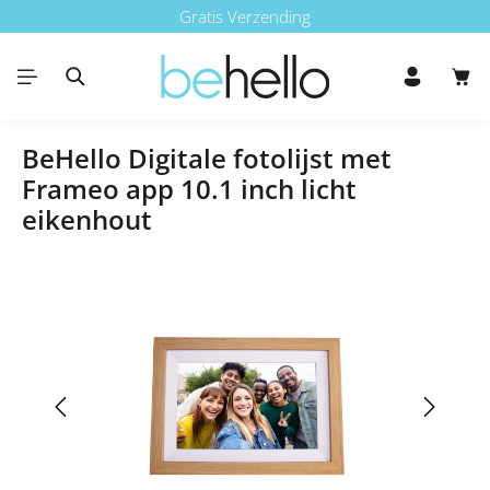
Gratis Verzending
Ga naar de hoofdinhoud
Win
BeHello Digitale fotolijst met
Frameo app 10.1 inch licht
eikenhout
Afbeeldingengalerij overslaan