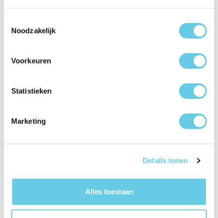
foto’s vanuit elke hoek goed zichtbaar blijven. Voeg teksten
toe om je foto’s nog persoonlijker te maken en stel de
Toestemmingsselectie
weergavetijd naar wens in. Met de automatische timer kies je
Noodzakelijk
zelf wanneer de lijst uitgaat, bijvoorbeeld ’s nachts.
10.1 inch IPS-touchscreen met scherpe en levendige
Voorkeuren
weergave
Brede kijkhoek voor optimaal zicht vanuit elke hoek
Statistieken
Wi-Fi en Frameo-app voor eenvoudig delen van foto’s
en video’s
16 GB intern geheugen: ruimte voor duizenden foto's
Marketing
Instelbare weergavetijd en automatische
uitschakelfunctie
Automatische rotatie: past zich aan staand of liggend
formaat aan
Details tonen
Resolutie van 1280 x 800 pixels
Geschikt voor zowel Android als IOS
Alles toestaan