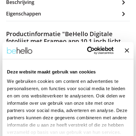
Beschrijving
Eigenschappen
Productinformatie "BeHello Digitale
fotolijst met Frameo app 10.1 inch licht
eikenhout"
Herbeleef je mooiste momenten met de BeHello Digitale
Fotolijst in licht eikenhout. De natuurlijke houtkleur geeft de
Deze website maakt gebruik van cookies
lijst een frisse en moderne uitstraling die prachtig aansluit bij
een Scandinavisch of minimalistisch interieur. Met 16 GB
We gebruiken cookies om content en advertenties te
opslagruimte en de makkelijke Frameo-app stuur je foto’s en
personaliseren, om functies voor social media te bieden
video’s via Wi-Fi direct naar de fotolijst, waar je ook bent. Zo
en om ons websiteverkeer te analyseren. Ook delen we
kun je in een paar seconden bijzondere momenten delen
informatie over uw gebruik van onze site met onze
met vrienden en familie.
partners voor social media, adverteren en analyse. Deze
partners kunnen deze gegevens combineren met andere
Het heldere 10.1 inch IPS-touchscreen toont je beelden in
informatie die u aan ze heeft verstrekt of die ze hebben
levendige kleuren, terwijl de brede kijkhoek ervoor zorgt dat
verzameld op basis van uw gebruik van hun services.