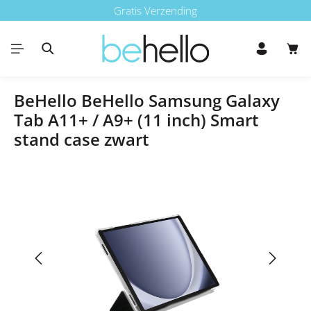
Gratis Verzending
Ga naar de hoofdinhoud
Win
BeHello BeHello Samsung Galaxy
Tab A11+ / A9+ (11 inch) Smart
stand case zwart
Afbeeldingengalerij overslaan