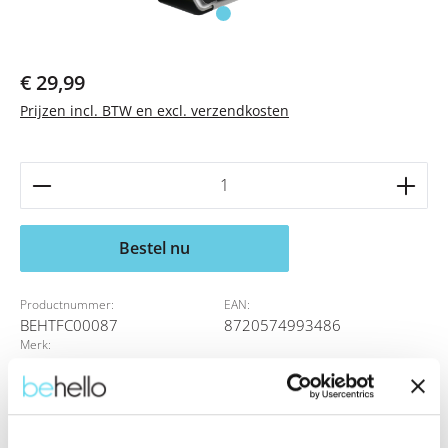
Normale prijs:
€ 29,99
Prijzen incl. BTW en excl. verzendkosten
Producthoeveelheid: Voer de gewenste hoeveelheid 
Bestel nu
Productnummer:
EAN:
BEHTFC00087
8720574993486
Merk:
BeHello