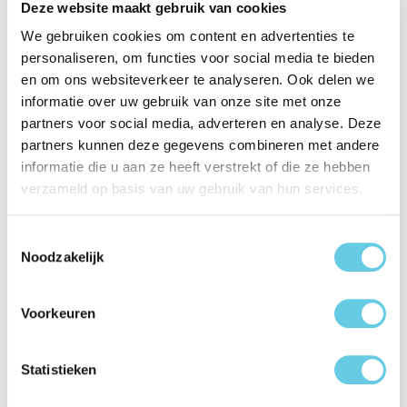
Beschrijving
Deze website maakt gebruik van cookies
We gebruiken cookies om content en advertenties te
Eigenschappen
personaliseren, om functies voor social media te bieden
en om ons websiteverkeer te analyseren. Ook delen we
Productinformatie "BeHello BeHello
informatie over uw gebruik van onze site met onze
Samsung Galaxy Tab A11+ / A9+ (11 inch)
partners voor social media, adverteren en analyse. Deze
Smart stand case zwart"
partners kunnen deze gegevens combineren met andere
informatie die u aan ze heeft verstrekt of die ze hebben
Met de BeHello Smart Stand Case bescherm je je Samsung
verzameld op basis van uw gebruik van hun services.
Galaxy Tab A11+ / A9+ tegen krassen, stoten en vuil, terwijl
je geniet van optimaal gebruiksgemak. Dankzij de
Toestemmingsselectie
ingebouwde standaard kun je je tablet eenvoudig in
Noodzakelijk
verschillende kijkhoeken plaatsen, perfect voor werken,
streamen of videobellen.
Voorkeuren
Volledige bescherming: Beschermt je tablet rondom
tegen dagelijkse beschadigingen.
Ingebouwde standaard: Kies de perfecte kijkhoek voor
Statistieken
typen, lezen of video’s kijken.