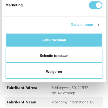
Slimme slaap-/waakfunctie: Je Tab A11+ / A9+ gaat
Marketing
automatisch aan of uit wanneer je de hoes opent of
sluit.
Perfecte pasvorm: Speciaal ontworpen voor de
Samsung Galaxy Tab A11+ / A9+ met precieze
Details tonen
uitsparingen voor knoppen, poorten en de camera.
Alles toestaan
Color:
Zwart
Selectie toestaan
Eenheden per
1
verpakking:
Weigeren
Elektronisch adres
info@mconomy.nl
fabrikant:
Fabrikant Adres:
Schillingweg 50, 2153PL,
Nieuw-Vennep
Fabrikant Naam:
Mconomy International BV